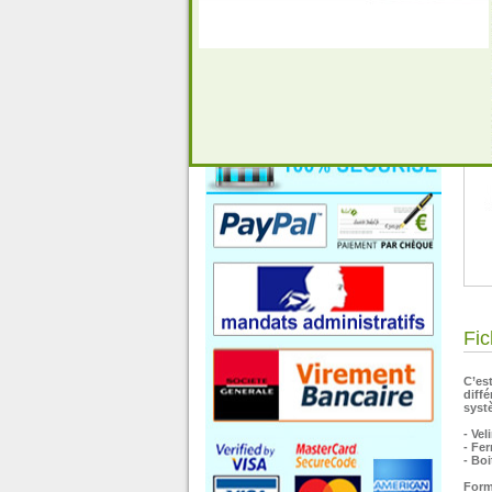
Fic
C’es
diff
syst
- Ve
- Fe
- Bo
Form