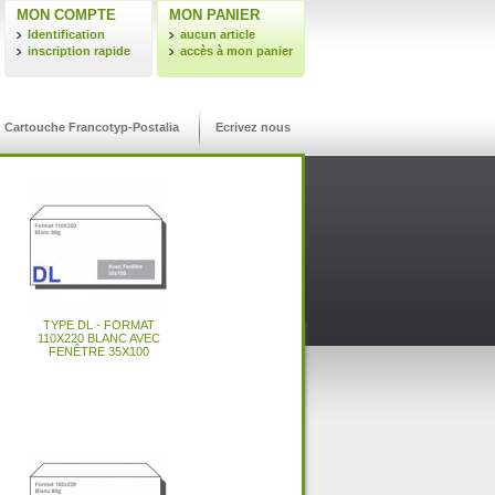
MON COMPTE
MON PANIER
Identification
aucun article
inscription rapide
accès à mon panier
Cartouche Francotyp-Postalia
Ecrivez nous
OUS
LIVRAISON
ER
24H/48H
64
CARTOUCHE NEOPOST ®
CARTOUCHE SATAS ®
CARTOUCHE PITNEY
CASSETTE FRAMA ®
TYPE DL - FORMAT
ÉTIQUETTES
COMPATIBLE JETPLUS 400
COMPATIBLE IJ35 / IJ40 /
D'AFFRANCHISSEMENT
BOWES ® COMPATIBLE
POWERMAIL (KIT DE 2
110X220 BLANC AVEC
FORMAT 170 X 45 MM
DM300C / DM400C /
FENÊTRE 35X100
/ JETPLUS 600
CASSETTES)
IJ45 / IJ50
DM425C / DM475I
mat 162X229 Blanc