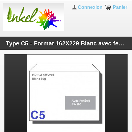
Connexion
Panier
Type C5 - Format 162X229 Blanc avec fenêtre 45X100