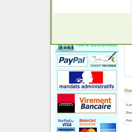
Rem
à pa
Rem
Pri