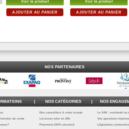
Voir le produit
Voir le produit
AJOUTER AU PANIER
AJOUTER AU PANIER
TYPE DL - FORMAT
TYPE C5 - FORMAT
110X220 BLANC AVEC
162X229 BLANC
FENÊTRE 45X100
NOS PARTENAIRES
ORMATIONS
|
NOS CATÉGORIES
|
NOS ENGAGE
ous
Des conseillers à votre écoute
Le SAV : enchanté ou
énérales de vente
Livraison sûre en 48h
Vos questions-répons
TYPE C5 - FORMAT
TYPE B5 - FORMAT
162X229 BLANC
176X250 BLANC
-nous?
Paiement 100% sécurisé
Législation cartouche