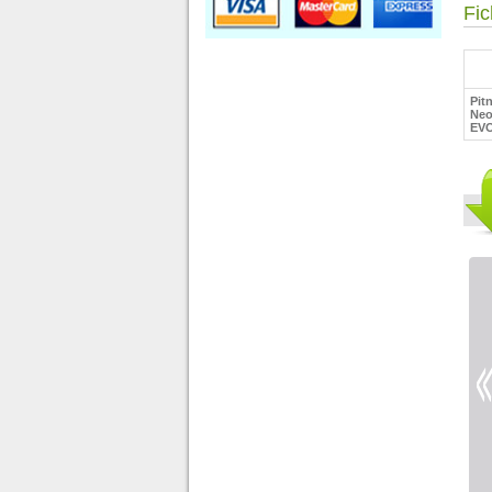
Fic
Pit
Neo
EVO