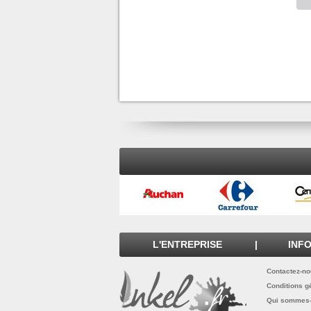
L'ENTREPRISE
|
INF
Contactez-n
Conditions g
Qui sommes