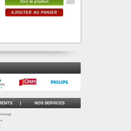
CONNECT+ 3000
Voir le produit
Voir le produit
AJOUTER AU PANIER
AJOUTER AU PANIER
TYPE C5 - FORMAT
162X229 BLANC AVEC
FENÊTRE 45X100
MENTS
|
NOS SERVICES
 échangé
es
TYPE C4 - FORMAT
229X324 BLANC
s