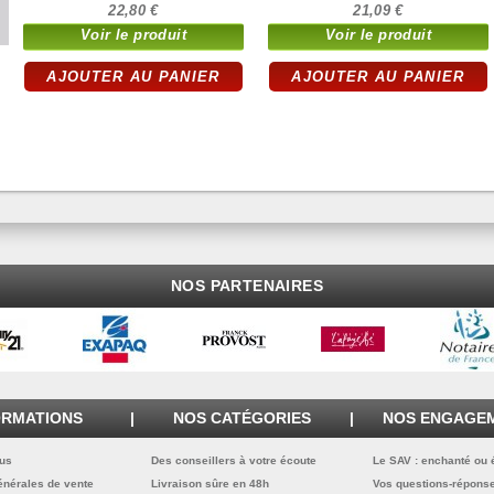
22,80 €
21,09 €
Voir le produit
Voir le produit
AJOUTER AU PANIER
AJOUTER AU PANIER
TYPE C4 - FORMAT
TYPE 24 - FORMAT
229X324 BLANC AVEC
260X330 BLANC
FENÊTRE 100X50
NOS PARTENAIRES
ORMATIONS
|
NOS CATÉGORIES
|
NOS ENGAGE
ous
Des conseillers à votre écoute
Le SAV : enchanté ou
énérales de vente
Livraison sûre en 48h
Vos questions-répons