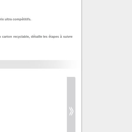
CONNECT+ 3000
rix ultra compétitifs.
arton recyclable, détaille les étapes à suivre
TYPE C5 - FORMAT
162X229 BLANC AVEC
FENÊTRE 45X100
TYPE C4 - FORMAT
229X324 BLANC