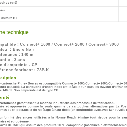
rtir de (qté)
ise
x unitaire HT
he technique
CARTOUCHE PITNEY
RÉSERVOIR SATAS ®
TÊTE D'IMPRESSION
TYPE DL - FORMAT
RÉSERVOIR NEOPOST ®
CARTOUCHES PITNEY
RÉSERVOIR SATAS ®
TYPE C5 - FORMAT
NEOPOST ® COMPATIBLE
BOWES ® ENCRE NOIR
COMPATIBLE SZ1300T
110X220 BLANC AVEC
BOWES ® ENCRE BLEUE
COMPATIBLE SZ1500T
COMPATIBLE IJ110
162X229 BLANC
patible : Connect+ 1000 / Connect+ 2000 / Connect+ 3000
HAUTE CAPACITÉ
FENÊTRE 45X100
IJ90 / IJ110
HAUTE CAPACITÉ
COMPATIBLE CONNECT+
COMPATIBLE CONNECT+
leur : Encre Noir
1000 / CONNECT+ 2000 /
1000 / CONNECT+ 2000 /
tenance : 140 ml
CONNECT+ 3000
CONNECT+ 3000
antie : 2 ans
e d'empreinte : CP
érence fabricant : 78P-K
cription
e cartouche Pitney Bowes est compatible Connect+ 1000/Connect+ 2000/Connect+ 300
aute capacité. La cartouche d’encre noire est idéale pour tous les travaux d’affranc
de 140 ml. Son empreinte est de type CP.
urité
cartouches garantissent la maitrise industrielle des processus de fabrication.
uée et approuvée comme la seule gamme de cartouches alternatives par La Pos
CARTOUCHE PITNEY
TYPE C6 - FORMAT
CARTOUCHE PITNEY
TYPE DL - FORMAT
èmes de tri postaux et de repérage à haut débit (en conformité avec avec la nouvelle n
BOWES ® ENCRE
114X162 BLANC
BOWES ® ENCRE JAUNE
110X220 BLANC
1)
MAGENTA COMPATIBLE
COMPATIBLE CONNECT+
onformité des encres utilisées à la Norme Reach élimine tout risque pour la sant
CONNECT+ 1000 /
1000 / CONNECT+ 2000 /
CONNECT+ 2000 /
CONNECT+ 3000
çaise et européenne.
CONNECT+ 3000
ravail de R&D qui assure des produits 100% compatible (machines d'affranchissement