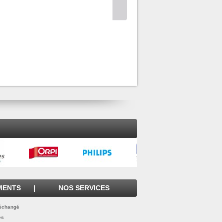
TYPE C5 - FORMAT
162X229 KRAFT
MENTS
|
NOS SERVICES
 échangé
es