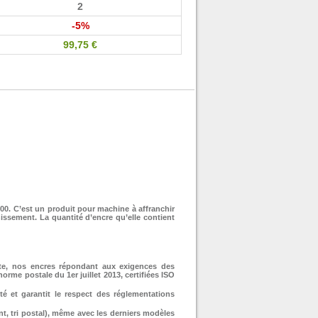
2
-5%
99,75 €
RÉSERVOIR NEOPOST ®
CARTOUCHE PITNEY
TÊTE D'IMPRESSION
TYPE C5 - FORMAT
BOWES ® ENCRE CYAN
SATAS ® COMPATIBLE
162X229 BLANC AVEC
COMPATIBLE IJ90
COMPATIBLE CONNECT+
SZ1300T / SZ1500T
FENÊTRE 45X100
1000 / CONNECT+ 2000 /
CONNECT+ 3000
0. C’est un produit pour machine à affranchir
hissement. La quantité d’encre qu’elle contient
te, nos encres répondant aux exigences des
CARTOUCHE PITNEY
TYPE DL - FORMAT
orme postale du 1er juillet 2013, certifiées ISO
110X220 BLANC AVEC
BOWES ® PACK 3
COULEURS (CYAN,
FENÊTRE 35X100
é et garantit le respect des réglementations
MAGENTA, JAUNE)
COMPATIBLE CONNECT+
1000 / CONNECT+ 2000 /
, tri postal), même avec les derniers modèles