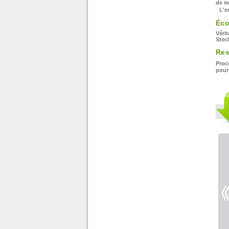
de ma
L'en
Éc
Vérit
Stoc
Res
Proc
pour