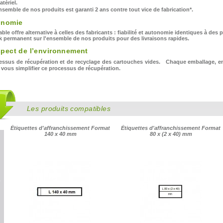
tériel.
semble de nos produits est garanti 2 ans contre tout vice de fabrication*.
onomie
able offre alternative à celles des fabricants : fiabilité et autonomie identiques à des p
k permanent sur l'ensemble de nos produits pour des livraisons rapides.
pect de l’environnement
essus de récupération et de recyclage des cartouches vides. Chaque emballage, en c
 vous simplifier ce processus de récupération.
TYPE DL - FORMAT
TYPE C5 - FORMAT
110X220 BLANC AVEC
162X229 BLANC
FENÊTRE 45X100
Les produits compatibles
Étiquettes d'affranchissement Format
Étiquettes d'affranchissement Format
140 x 40 mm
80 x (2 x 40) mm
TYPE C5 - FORMAT
TYPE B5 - FORMAT
162X229 BLANC
176X250 BLANC