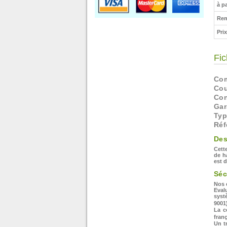
à pa
Rem
Pri
Fic
Com
Cou
Con
Gar
Typ
Réf
Des
Cett
de h
est 
Séc
Nos 
Eval
syst
900
La c
fran
Un t