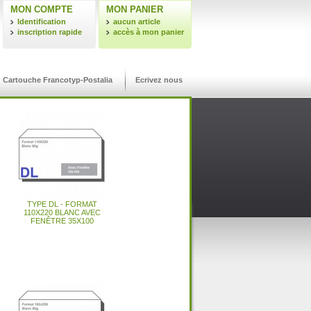
MON COMPTE
MON PANIER
Identification
aucun article
inscription rapide
accès à mon panier
Cartouche Francotyp-Postalia
Ecrivez nous
OUS
LIVRAISON
ER
24H/48H
64
CARTOUCHE NEOPOST ®
CARTOUCHE SATAS ®
CARTOUCHE PITNEY
CASSETTE FRAMA ®
TYPE DL - FORMAT
ÉTIQUETTES
COMPATIBLE JETPLUS 400
COMPATIBLE IJ35 / IJ40 /
D'AFFRANCHISSEMENT
BOWES ® COMPATIBLE
POWERMAIL (KIT DE 2
110X220 BLANC AVEC
FORMAT 170 X 45 MM
DM300C / DM400C /
FENÊTRE 35X100
/ JETPLUS 600
CASSETTES)
IJ45 / IJ50
DM425C / DM475I
 Connect+ 2000 / Connect+ 3000
ité compatible Connect+ 1000
 Connect+ 2000 / Connect+ 3000