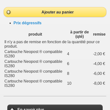
Ajouter au panier
Prix dégressifs
à partir de
produit
remise
(qté)
Il n'y a pas de remise en fonction de la quantité pour ce
produit.
Cartouche Neopost ® compatible
4
-2,00 €
IS280
Cartouche Neopost ® compatible
6
-4,00 €
IS280
Cartouche Neopost ® compatible
8
-6,00 €
IS280
Cartouche Neopost ® compatible
10
-8,00 €
IS280
En savoir plus