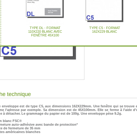
Boite : 500
Grammage : 100 g
Prix Inkel
CARTOUCHE NEOPOST ®
CARTOUCHE SATAS ®
CARTOUCHE PITNEY
TYPE DL - FORMAT
ÉTIQUETTES
CARTOUCHE NEOPOST ®
CARTOUCHE SATAS ®
CARTOUCHE PITNEY
TYPE C5 - FORMAT
ÉTIQUETTES
COMPATIBLE IJ65 / IJ70 /
D'AFFRANCHISSEMENT
BOWES ® COMPATIBLE
110X220 BLANC AVEC
COMPATIBLE SX800 /
D'AFFRANCHISSEMENT
BOWES ® COMPATIBLE
COMPATIBLE EVO280
COMPATIBLE IS280
162X229 BLANC
FORMAT 175 X (2 X 45) MM
DM500 / DM550 / DM575
SX1000 / JETPLUS 900 /
FENÊTRE 45X100
IJ75 / IJ80 / IJ85
DM810I / DM825 / DM860I /
FORMAT 80 X (2 X 40) MM
JETPLUS 1100
DM875 / DM900 / DM925 /
DM1000
he technique
CARTOUCHE NEOPOST ®
CARTOUCHE SATAS ®
CARTOUCHE PITNEY
TYPE C6 - FORMAT
ÉTIQUETTES
CARTOUCHE NEOPOST ®
CARTOUCHE SATAS ®
CARTOUCHE PITNEY
TYPE DL - FORMAT
ÉTIQUETTES
e enveloppe est de type C5, aux dimensions 162X229mm. Une fenêtre qui se trouve en
COMPATIBLE IS420 / IS440
D'AFFRANCHISSEMENT
BOWES ® COMPATIBLE
COMPATIBLE EVO420 /
114X162 BLANC
D'AFFRANCHISSEMENT
BOWES ® COMPATIBLE
COMPATIBLE EVO480
COMPATIBLE IS480
110X220 BLANC
e l’adresse par exemple. Sa dimension est de 45X100mm. Elle se ferme à l’aide d’
FORMAT 140 X (2 X 45) MM
DM210I / DM390I (LOT DE
EVO440
FORMAT 165 X (2 X 40) MM
DM INFINITY (LOT DE 2
e à détacher. Le grammage du papier est de 100g. Une enveloppe pèse 9.2g.
2 CARTOUCHES)
CARTOUCHES)
+ 25
lin blanc FSC®
rmeture auto-adhésive avec bande de protection*
tte de fermeture de 35 mm
îtes américaines blanches