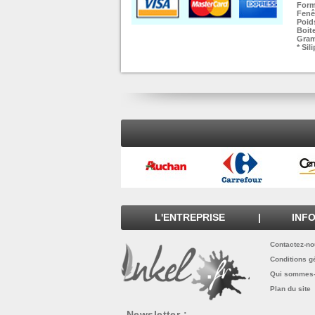
Form
Fenê
Poids
Boite
Gram
* Sil
L'ENTREPRISE
|
INF
Contactez-n
Conditions g
Qui sommes
Plan du site
Newsletter :