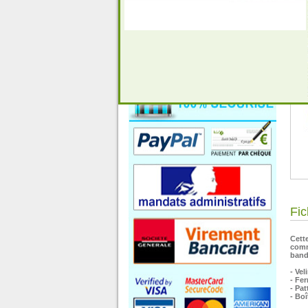
Fic
Cett
comm
band
- Ve
- Fe
- Pa
- Bo