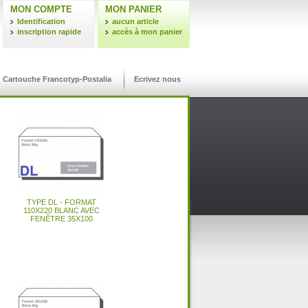
MON COMPTE
MON PANIER
Identification
aucun article
inscription rapide
accès à mon panier
Cartouche Francotyp-Postalia
Ecrivez nous
OUS
LIVRAISON
ER
24H/48H
64
CARTOUCHE NEOPOST ®
CARTOUCHE SATAS ®
CARTOUCHE PITNEY
CASSETTE FRAMA ®
TYPE DL - FORMAT
ÉTIQUETTES
COMPATIBLE JETPLUS 400
COMPATIBLE IJ35 / IJ40 /
D'AFFRANCHISSEMENT
BOWES ® COMPATIBLE
POWERMAIL (KIT DE 2
110X220 BLANC AVEC
FORMAT 170 X 45 MM
DM300C / DM400C /
FENÊTRE 35X100
/ JETPLUS 600
CASSETTES)
IJ45 / IJ50
DM425C / DM475I
ormat 162X229 Blanc avec fenêtre 45X100
X100