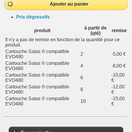
Ajouter au panier
Prix dégressifs
à partir de
produit
remise
(qté)
Il n'y a pas de remise en fonction de la quantité pour ce
produit.
Cartouche Satas ® compatible
2
-5,00 €
EVO480
Cartouche Satas ® compatible
4
-8,00 €
EVO480
Cartouche Satas ® compatible
-10,00
6
EVO480
€
Cartouche Satas ® compatible
-12,00
8
EVO480
€
Cartouche Satas ® compatible
-15,00
10
EVO480
€